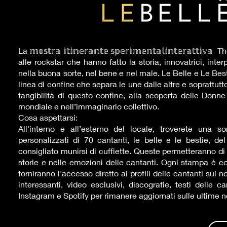
La 𝕞𝕠𝕤𝕥𝕣𝕒 𝕚𝕥𝕚𝕟𝕖𝕣𝕒𝕟𝕥𝕖 𝕤𝕡𝕖𝕣𝕚𝕞𝕖𝕟𝕥𝕒𝕝𝕚𝕟𝕥𝕖𝕣𝕒
alle rockstar che hanno fatto la storia, innovatrici, inte
nella buona sorte, nel bene e nel male. Le Belle e Le Bes
linea di confine che separa le une dalle altre e soprattutt
tangibilità di questo confine, alla scoperta delle Don
mondiale e nell’immaginario collettivo.
Cosa aspettarsi:
All'interno e all’esterno del locale, troverete una so
personalizzati di 70 cantanti, le belle e le bestie, 
consigliato munirsi di cuffiette. Queste permetteranno d
storie e nelle emozioni delle cantanti. Ogni stampa è co
forniranno l'accesso diretto ai profili delle cantanti sul n
interessanti, video esclusivi, discografie, testi delle 
Instagram e Spotify per rimanere aggiornati sulle ultime n